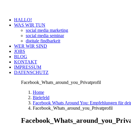
HALLO!
WAS WIR TUN
social media marketing
social media seminar
digitale findbarkeit
WER WIR SIND
JOBS
BLOG
KONTAKT
IMPRESSUM
DATENSCHUTZ
Facebook_Whats_around_you_Privatprofil
Home
Bielefeld
Facebook Whats Around You: Empfehlungen für dein
Facebook_Whats_around_you_Privatprofil
Facebook_Whats_around_you_Priva